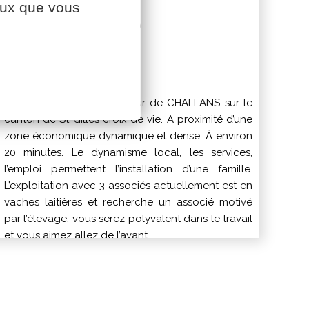
ceux que vous
St Gilles Croix De Vie (85)
Descriptif
Exploitation dans le secteur de CHALLANS sur le
canton de St Gilles croix de vie. A proximité d’une
zone économique dynamique et dense. À environ
20 minutes. Le dynamisme local, les services,
l’emploi permettent l’installation d’une famille.
L’exploitation avec 3 associés actuellement est en
vaches laitières et recherche un associé motivé
par l’élevage, vous serez polyvalent dans le travail
et vous aimez allez de l’avant.
Les moyens de productions
Atelier vaches laitières avec une production