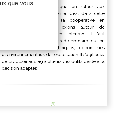
ceux que vous
L’agriculture durable implique un retour aux
fondamentaux de l’agronomie. C’est dans cette
dynamique que s’inscrit la coopérative en
accompagnant les réfl exions autour de
l’Agriculture écologiquement intensive. Il faut
inventer de nouvelles façons de produire tout en
répondant aux besoins techniques, économiques
et environnementaux de l’exploitation. Il s’agit aussi
de proposer aux agriculteurs des outils d’aide à la
décision adaptés.