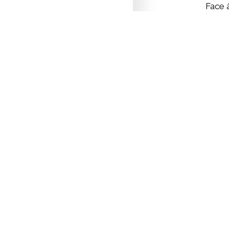
Face à
filiè
ajust
Encore
L’ann
% et d
année
consé
à 15 
vacci
de vol
En vé
canar
seule
en ca