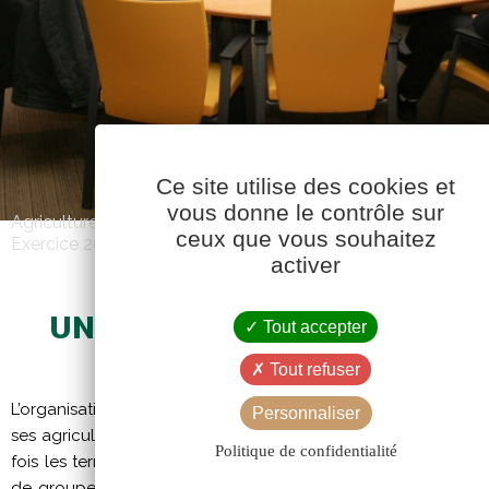
Ce site utilise des cookies et
vous donne le contrôle sur
Agriculture Durable
ceux que vous souhaitez
Exercice 2012-2013
activer
UNE GOUVERNANCE PARTICIP
Tout accepter
Tout refuser
L’organisation de la coopérative repose sur une très forte re
Personnaliser
ses agriculteurs sociétaires. Ce fonctionnement démocratique
Politique de confidentialité
fois les territoires (comités de section) et les types de prod
de groupement), garantit non seulement l’expression des at