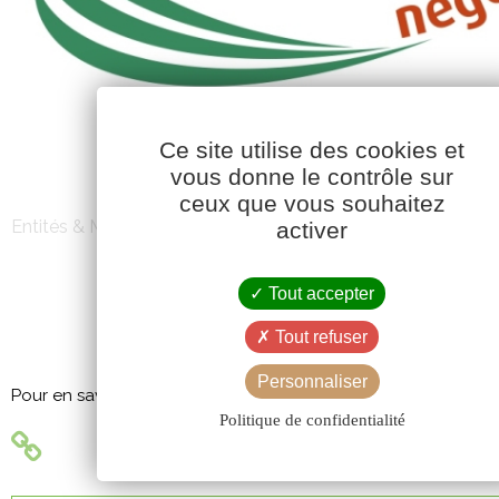
Ce site utilise des cookies et
vous donne le contrôle sur
ceux que vous souhaitez
Entités & Marques
activer
Tout accepter
VSN NÉGOCE
Tout refuser
Personnaliser
Pour en savoir + :
Politique de confidentialité