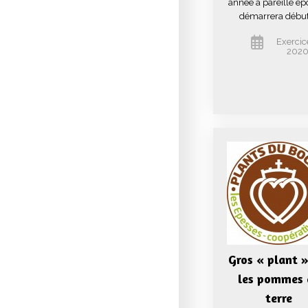
année à pareille ép
démarrera début 
Exercic
202
Gros « plant »
les pommes 
terre