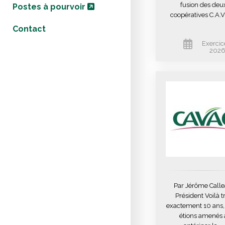
fusion des deu
Postes à pourvoir
coopératives C.A.V.
Contact
Exercic
202
Par Jérôme Calle
Président Voilà t
exactement 10 ans,
étions amenés 