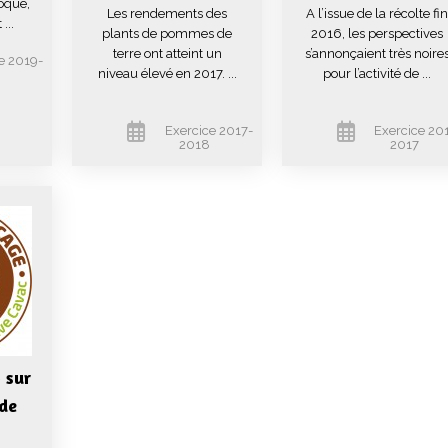
oque,
Les rendements des
A l’issue de la récolte fin
...
plants de pommes de
2016, les perspectives
terre ont atteint un
s’annonçaient très noire
e 2019-
niveau élevé en 2017. ...
pour l’activité de ...
0
Exercice 2017-
Exercice 20
2018
2017
 sur
de