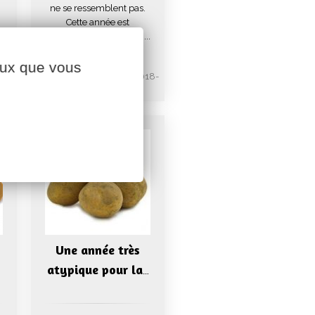
ne se ressemblent pas.
Cette année est
n
beaucoup plus positive ...
ceux que vous
19-
Exercice 2018-
2019
Une année très
atypique pour la
…