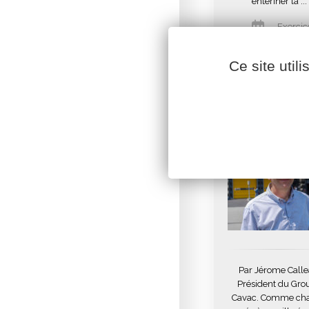
entériner la ...
Exercic
2024
Ce site util
Par Jérome Calle
Président du Gro
Cavac. Comme ch