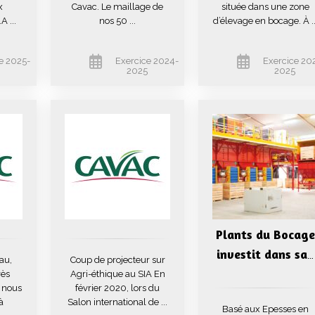
x
Cavac. Le maillage de
située dans une zone
A ...
nos 50 ...
d’élevage en bocage. À ..
e 2025-
Exercice 2024-
Exercice 20
6
2025
2025
Plants du Bocage
investit dans sa
…
au,
Coup de projecteur sur
rès
Agri-éthique au SIA En
 nous
février 2020, lors du
à
Salon international de ...
Basé aux Epesses en