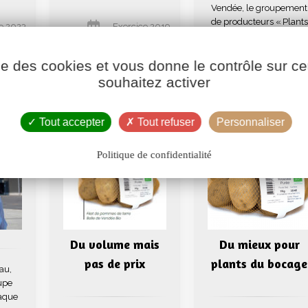
Vendée, le groupement
de producteurs « Plants
e 2023-
Exercice 2019-
du Bocage » a investi e
2020
...
ise des cookies et vous donne le contrôle sur 
Exercice 20
souhaitez activer
2020
Tout accepter
Tout refuser
Personnaliser
Politique de confidentialité
Du volume mais
Du mieux pour
pas de prix
plants du bocage
au,
upe
aque