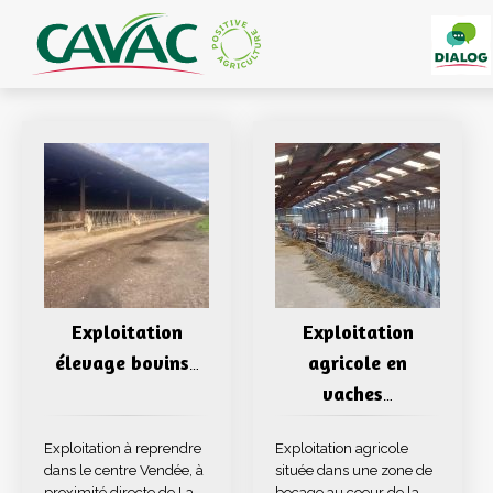
Panneau de gestion des cookies
Exploitation
Exploitation
élevage bovins
agricole en
…
vaches
…
Exploitation à reprendre
Exploitation agricole
dans le centre Vendée, à
située dans une zone de
proximité directe de La
bocage au coeur de la