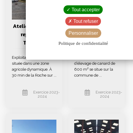
Tout accepter
Tout refuser
Atelier cunicole à
Bâtiment canards
Personnaliser
reprendre à
à reprendre
Thorigny
Politique de confidentialité
Exploitation cunicole
Descriptif Ce bâtiment
située dans une zone
d’élevage de canard de
agricole dynamique. À
600 m² se situe sur la
30 min de la Roche sur ...
commune de ...
Exercice 2023-
Exercice 2023-
2024
2024