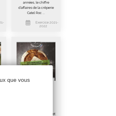
années, le chiffre
d’affaires de la crêperie
Catel Roc ...
21-
Exercice 2021-
2022
ceux que vous
Biofournil, une
croissance
historique
Biofournil, basé au Puiset