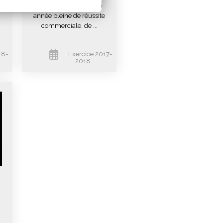
Doré (49), a passé une
,
année pleine de réussite
commerciale, de ...
18-
Exercice 2017-
2018