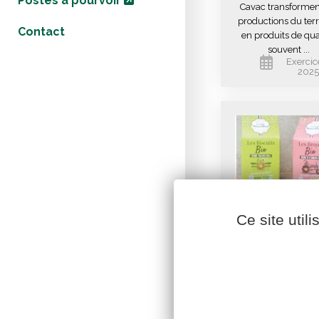
Postes à pourvoir
Cavac transformen
productions du terri
Contact
en produits de qua
souvent ...
Exercic
2025
Ce site util
Les p’tits
amoureux s
Lancement de 