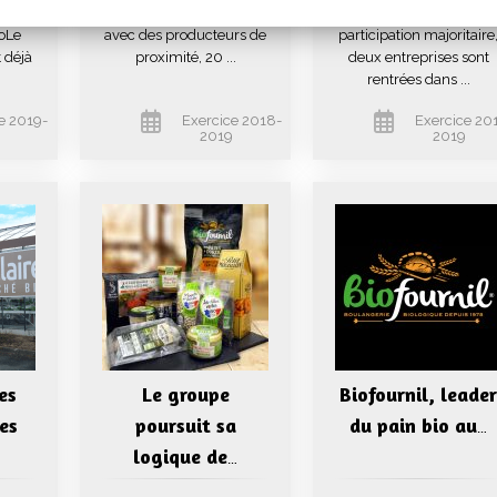
 du
locale, 20 ans de travail
Suite à une prise de
ioLe
avec des producteurs de
participation majoritaire
t déjà
proximité, 20 ...
deux entreprises sont
rentrées dans ...
e 2019-
Exercice 2018-
Exercice 20
0
2019
2019
es
Le groupe
Biofournil, leader
es
poursuit sa
du pain bio au
…
logique de
…