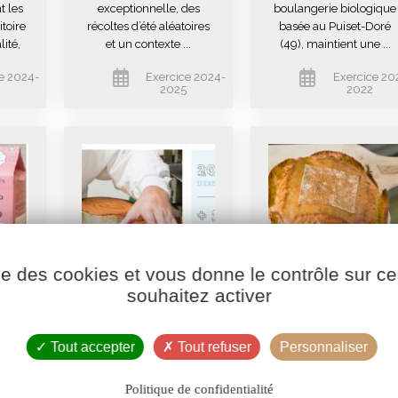
t les
exceptionnelle, des
boulangerie biologique
toire
récoltes d’été aléatoires
basée au Puiset-Doré
lité,
et un contexte ...
(49), maintient une ...
e 2024-
Exercice 2024-
Exercice 20
2025
2022
ise des cookies et vous donne le contrôle sur 
souhaitez activer
Les p’tits
Biofournil
e
amoureux fêtent
consolide sa
…
…
croissance
Tout accepter
Tout refuser
Personnaliser
Politique de confidentialité
la
20 ans de présence
Deux nouvelles filiales