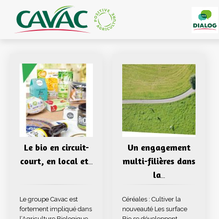
Panneau de gestion des cookies
Le bio en circuit-
Un engagement
court, en local et
multi-filières dans
…
la
…
Le groupe Cavac est
Céréales : Cultiver la
fortement impliqué dans
nouveauté Les surface
l’Agriculture Biologique
Bio se développent,