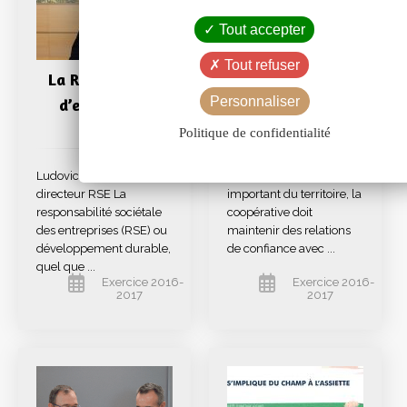
Tout accepter
Tout refuser
La RSE, un état
Dialoguer avec
Personnaliser
d’esprit qui
nos parties
…
prenantes
Politique de confidentialité
Ludovic Brindejonc
En tant qu’acteur
directeur RSE La
important du territoire, la
responsabilité sociétale
coopérative doit
des entreprises (RSE) ou
maintenir des relations
développement durable,
de confiance avec ...
quel que ...
Exercice 2016-
Exercice 2016-
2017
2017