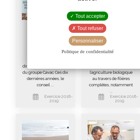
Tout accepter
Valoriser les
Productions
Tout refuser
productions
biologiques
Personnaliser
agricoles
Politique de confidentialité
Par Olivier Joreau,
Le groupe Cavac est
directeur général adjoint
fortement impliqué dans
du groupe Cavac Ces dix
l’agriculture biologique
dernières années, le
au travers de filières
conseil ...
complètes, notamment
...
Exercice 2018-
Exercice 2018-
2019
2019