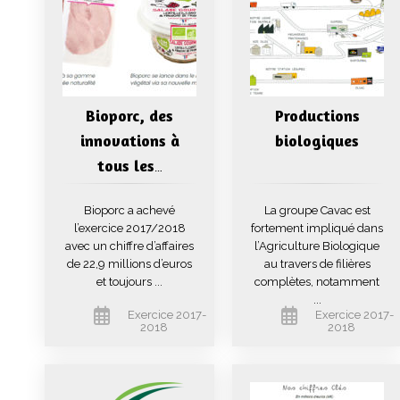
Bioporc, des
Productions
innovations à
biologiques
tous les
…
Bioporc a achevé
La groupe Cavac est
l’exercice 2017/2018
fortement impliqué dans
avec un chiffre d’affaires
l’Agriculture Biologique
de 22,9 millions d’euros
au travers de filières
et toujours ...
complètes, notamment
...
Exercice 2017-
Exercice 2017-
2018
2018